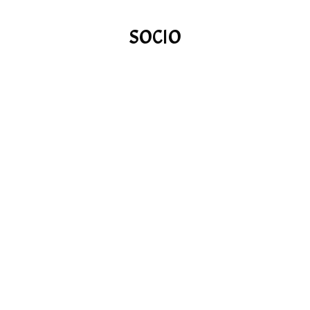
SOCIO
Enderezo:
A2301, Poly Universe Plaza, Tianhebei RD.,
Distrito de Tianhe, Cantón, China
Teléfono:
+86 8398 0471
Teléfono móbil:
Correo electrónico
business@lightscg.com